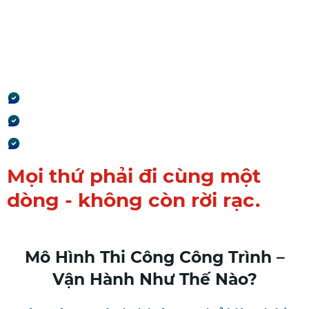
nhất.
Báo giá → Hợp đồng → Thi
công → Thanh toán → Quyết
toán
Không nhập lại
Không lệch số
Không mất dữ liệu
Mọi thứ phải đi cùng một
dòng - không còn rời rạc.
Mô Hình Thi Công Công Trình –
Vận Hành Như Thế Nào?