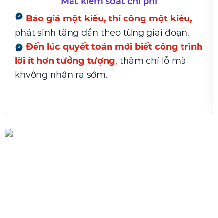
iểm soát chi phí
Vậ
kiểu, thi công một kiểu,
Xuất – nhập –
dần theo từng giai đoạn.
giữa kho và công
t toán mới biết công trình
Hao hụt có xả
g tượng
,
thậm chí lỗ mà
nguyên nhân
,
dễ
 sớm.
trình và hạng mụ
Đã đến lúc cần tư duy theo
hệ thống
Không phải làm nhiều hơn. Mà là
làm đúng trong một luồng duy