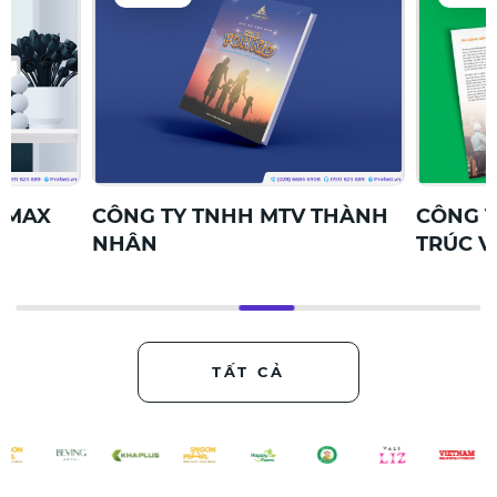
CÔNG TY TNHH MTV THÀNH
CÔNG TY TNHH 
NHÂN
TRÚC VÀ XD C
TẤT CẢ