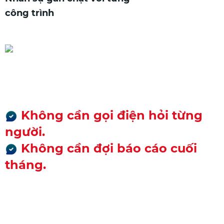
công trình
Chủ không cần có mặt vẫn
kiểm soát được
Không cần gọi điện hỏi từng
người.
Không cần đợi báo cáo cuối
tháng.
Mọi thứ nằm trên một màn
hình - nhìn là biết ngay.