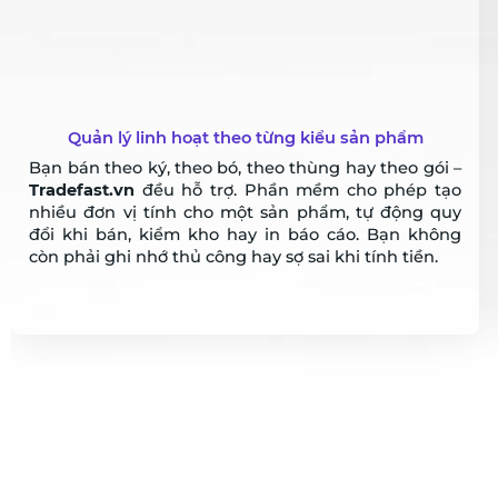
Kiểm soát hạn sử dụng và hàng hư hỏng
Với mặt hàng tươi sống, việc kiểm tra hạn dùng
thường xuyên là cực kỳ quan trọng.
Tradefast.vn
giúp bạn theo dõi hạn sử dụng từng lô hàng, tự
cảnh báo khi sản phẩm sắp quá hạn, tồn kho lâu
ngày, hoặc sắp hết hàng – để bạn chủ động xử lý
sớm.