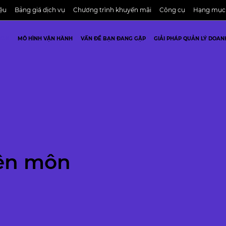
iệu
Bảng giá dịch vụ
Chương trình khuyến mãi
Công cụ
Hạng mục
VẤN
MÔ HÌNH VẬN HÀNH
VẤN ĐỀ BẠN ĐANG GẶP
GIẢI PHÁP QUẢN LÝ DOAN
yên môn