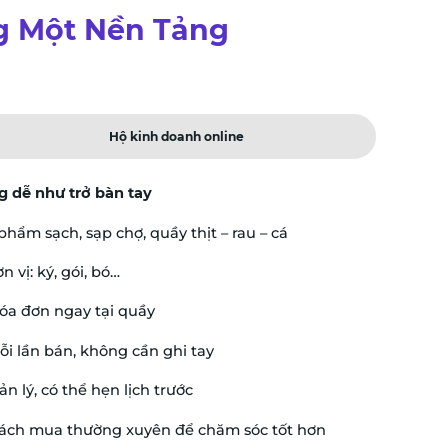
ng Một Nền Tảng
Hộ kinh doanh online
ng dễ như trở bàn tay
hẩm sạch, sạp chợ, quầy thịt – rau – cá
 vị: ký, gói, bó…
hóa đơn ngay tại quầy
ỗi lần bán, không cần ghi tay
n lý, có thể hẹn lịch trước
hách mua thường xuyên để chăm sóc tốt hơn