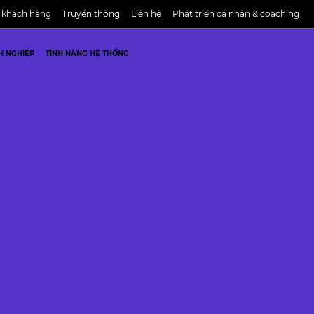
 khách hàng
Truyền thông
Liên hệ
Phát triển cá nhân & coaching
H NGHIỆP
TÍNH NĂNG HỆ THỐNG
WEBSITE PROFAST.VN