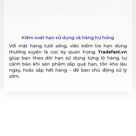
Quy trình nhập – bán – đổi trả rõ ràng, dễ kiểm soát
Từ lúc hàng nhập vào, phần mềm đã lưu dấu vết rõ
ràng. Khi bán ra, kiểm hàng, trả lại hay đổi hàng hư
– mọi thao tác đều gọn nhẹ, cập nhật theo thời gian
thực. Bạn sẽ biết chính xác từng lô hàng đang ở
đâu, bán bao nhiêu, còn bao nhiêu, có bị lỗi gì
không.