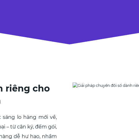
h riêng cho
m
 sáng lo hàng mới về,
oại – từ cân ký, đếm gói,
ể hàng dễ hư hao, nhầm