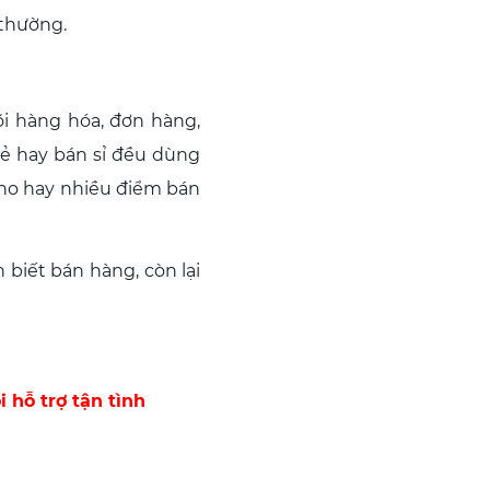
 thường.
i hàng hóa, đơn hàng,
 lẻ hay bán sỉ đều dùng
kho hay nhiều điểm bán
 biết bán hàng, còn lại
i hỗ trợ tận tình