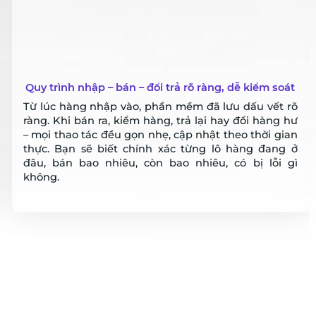
Nắm công nợ từng khách – Không còn ghi sổ tay
thủ công
Ai còn thiếu, ai đã trả, khách nào mua bao nhiêu lần
trong tháng… Tất cả đều được lưu trong hệ thống,
rõ ràng tới từng hóa đơn. Không còn cảnh lật sổ, dò
từng dòng, hay tranh cãi khi khách nói “hôm bữa tôi
trả rồi”.