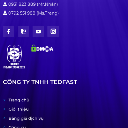
0931 823 889 (Mr.Nhân)
0792 551 988 (Ms.Trang)
CÔNG TY TNHH TEDFAST
Trang chủ
Giới thiệu
Bảng giá dịch vụ
Công cụ