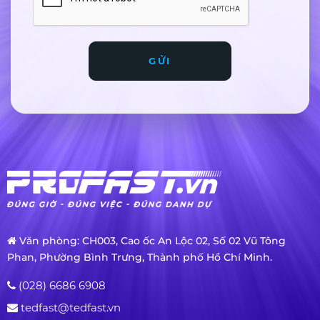
GỬI
Văn phòng: CH003, Cao ốc An Lộc 02, Số 02 Vũ Tông
Phan, Phường Bình Trưng, Thành phố Hồ Chí Minh.
(028) 6686 6908
tedfast@tedfast.vn