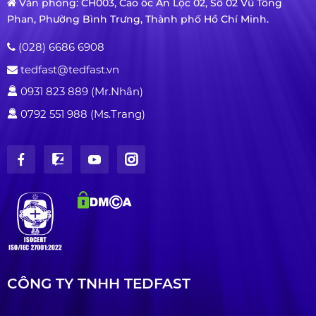
Văn phòng: CH003, Cao ốc An Lộc 02, Số 02 Vũ Tông
Phan, Phường Bình Trưng, Thành phố Hồ Chí Minh.
(028) 6686 6908
tedfast@tedfast.vn
0931 823 889 (Mr.Nhân)
0792 551 988 (Ms.Trang)
CÔNG TY TNHH TEDFAST