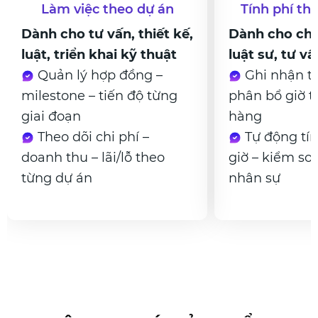
Tính phí theo thời gian
Gói dịc
,
Dành cho chuyên gia,
Dành cho k
luật sư, tư vấn tài chính
vụ, IT, ma
Ghi nhận timesheet –
ngoài
phân bổ giờ theo khách
Quản lý 
hàng
tháng – tự
Tự động tính phí theo
xuất hóa đ
giờ – kiểm soát hiệu suất
Theo dõi
nhân sự
định kỳ (MR
khách