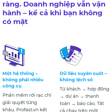
ràng. Doanh nghiệp vẫn vận
hành – kể cả khi bạn không
có mặt
Một hệ thống –
Dữ liệu xuyên suốt –
không phải nhiều
không lệch số
công cụ
Từ khách → hợp đồng
Phần mềm rời rạc chỉ
→ dự án → thanh
giải quyết từng
toán → báo cáo. Tất
khâu. Profast.vn kết
cả chạy trên một