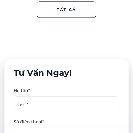
hết doanh nghiệp vẫn
chữ tay ấy – tưởng nhỏ –
TẤT CẢ
quản lý cô...
nhưn...
Tư Vấn Ngay!
Họ tên*
Số điện thoại*