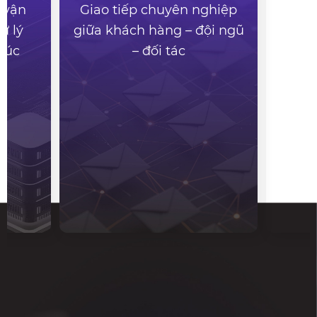
 vận
Giao tiếp chuyên nghiệp
Mã 
ử lý
giữa khách hàng – đội ngũ
webs
lúc
– đối tác
tin