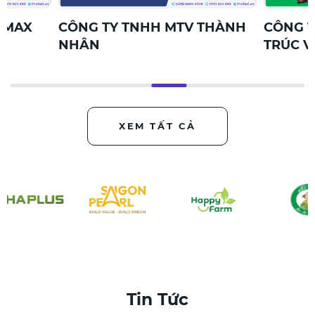
TV THÀNH
CÔNG TY TNHH TVTK KIẾN
CÔN
TRÚC VÀ XD CAM RANH
XD 
XEM TẤT CẢ
Tin Tức