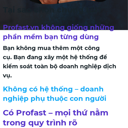
Tại sao chọn chúng tôi?
Profast.vn không giống những
phần mềm bạn từng dùng
Bạn không mua thêm một công
cụ. Bạn đang xây một hệ thống để
kiểm soát toàn bộ doanh nghiệp dịch
vụ.
Không có hệ thống – doanh
nghiệp phụ thuộc con người
Có Profast – mọi thứ nằm
trong quy trình rõ