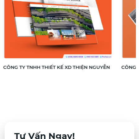
CÔNG TY CP THIẾT KẾ XÂY DỰNG TWIN
CÔNG 
Tư Vấn Ngay!