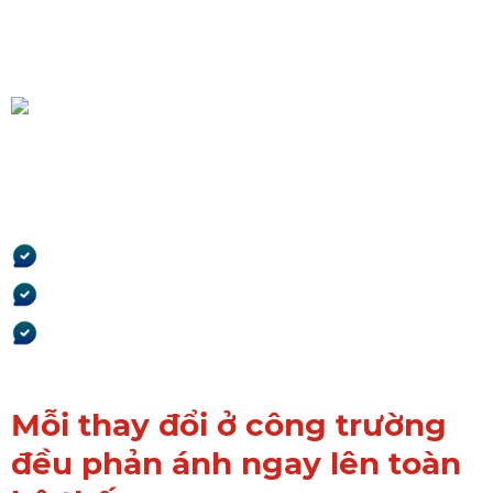
Tất cả chạy trên một nền
tảng duy nhất
Không tách phần mềm.
Không nhập lại dữ liệu.
Không lệch giữa các bộ
phận.
Mỗi thay đổi ở công trường
đều phản ánh ngay lên toàn