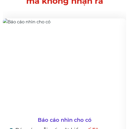
mà không nhận ra
o cáo nhìn cho có
Muốn