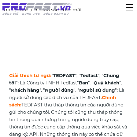
Trang chủ
Chính sách bảo mật
Chính sách bảo mật
Giải thích từ ngữ:
"
TEDFAST
", "
Tedfast
", "
Chúng
tôi
": Là Công ty TNHH Tedfast
"
Bạn
", "
Quý khách
",
"
Khách hàng
", "
Người dùng
", "
Người sử dụng
": Là
người sử dụng các dịch vụ của TEDFAST.
Chính
sách:
TEDFAST thu thập thông tin của người dùng
gửi cho chúng tôi. Chúng tôi cũng thu thập thông
tin thông qua những trang người dùng truy cập,
thông tin được cung cấp thông qua việc khảo sát và
đăng ký, API. Những thông tin này có thể chứa dữ