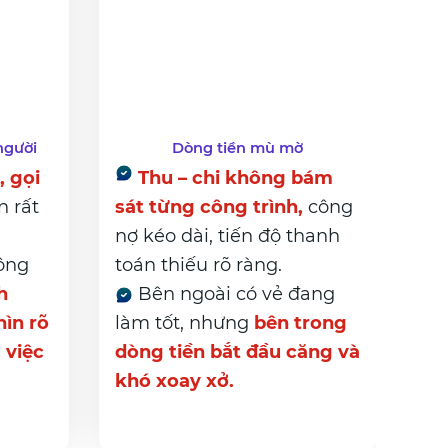
người
Dòng tiền mù mờ
, gọi
Thu – chi không bám
 rất
sát từng công trình,
công
nợ kéo dài, tiến độ thanh
công
toán thiếu rõ ràng.
h
Bên ngoài có vẻ đang
ìn rõ
làm tốt, nhưng
bên trong
 việc
dòng tiền bắt đầu căng và
khó xoay xở.