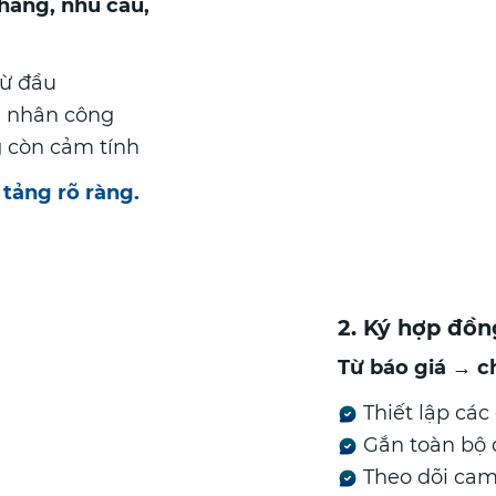
 hàng, nhu cầu,
từ đầu
, nhân công
g còn cảm tính
 tảng rõ ràng.
2. Ký hợp đồn
Từ báo giá → c
Thiết lập các
Gắn toàn bộ đ
Theo dõi cam 