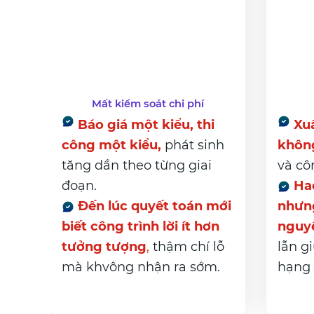
Mất kiểm soát chi phí
Báo giá một kiểu, thi
Xuấ
công một kiểu,
phát sinh
khôn
tăng dần theo từng giai
và cô
đoạn.
Hao
Đến lúc quyết toán mới
nhưng
biết công trình lời ít hơn
nguy
tưởng tượng
,
thậm chí lỗ
lẫn g
mà khvông nhận ra sớm.
hạng