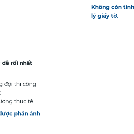
Không còn tình
lý giấy tờ.
 dễ rối nhất
 đội thi công
c
lượng thực tế
 được phản ánh