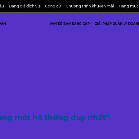
iệu
Bảng giá dịch vụ
Công cụ
Chương trình khuyến mãi
Hạng mục
VẤN
MÔ HÌNH VẬN HÀNH
VẤN ĐỀ BẠN ĐANG GẶP
GIẢI PHÁP QUẢN LÝ DOAN
rong một hệ thống duy nhất”