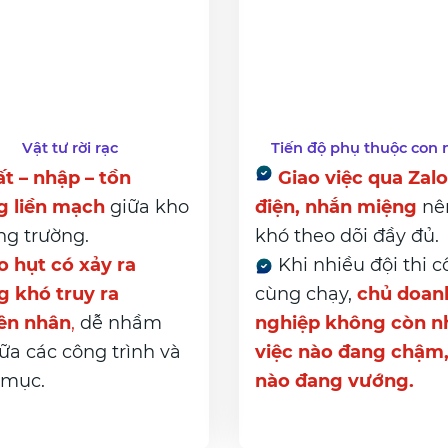
Vật tư rời rạc
Tiến độ phụ thuộc con 
t – nhập – tồn
Giao việc qua Zalo
g liền mạch
giữa kho
điện, nhắn miệng
nên
ng trường.
khó theo dõi đầy đủ.
 hụt có xảy ra
Khi nhiều đội thi 
 khó truy ra
cùng chạy,
chủ doan
ên nhân
,
dễ nhầm
nghiệp không còn nh
iữa các công trình và
việc nào đang chậm,
 mục.
nào đang vướng.