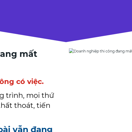
đang mất
ng có việc.
g trình, mọi thứ
thất thoát, tiến
oài vẫn đang