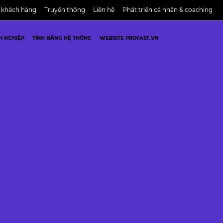
 khách hàng
Truyền thông
Liên hệ
Phát triển cá nhân & coaching
H NGHIỆP
TÍNH NĂNG HỆ THỐNG
WEBSITE PROFAST.VN