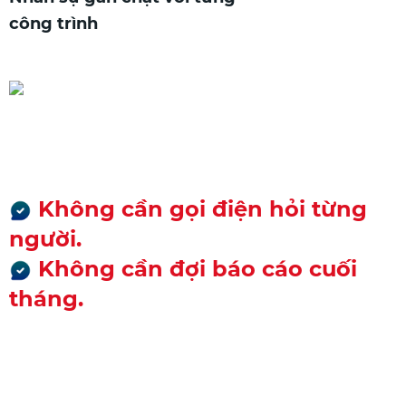
công trình
Chủ không cần có mặt vẫn
kiểm soát được
Không cần gọi điện hỏi từng
người.
Không cần đợi báo cáo cuối
tháng.
Mọi thứ nằm trên một màn
hình - nhìn là biết ngay.