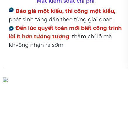
 kiểm soát chi phí
t kiểu, thi công một kiểu,
Xuất – nhập
g dần theo từng giai đoạn.
giữa kho và cô
yết toán mới biết công trình
Hao hụt có 
ởng tượng
,
thậm chí lỗ mà
nguyên nhân
,
ra sớm.
trình và hạng 
Đã đến lúc cần tư duy theo
hệ thống
Không phải làm nhiều hơn. Mà là
làm đúng trong một luồng duy