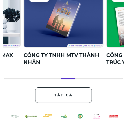
CÔNG TY TNHH MTV THÀNH
CÔNG TY TNHH 
NHÂN
TRÚC VÀ XD C
TẤT CẢ