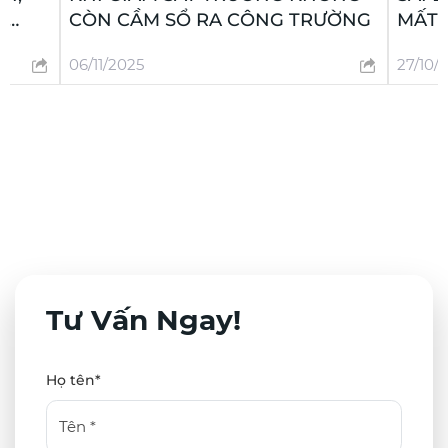
T
CÒN CẦM SỔ RA CÔNG TRƯỜNG
MẤT 
NĂNG
06/11/2025
27/10/
NHÌN
Tư Vấn Ngay!
Họ tên*