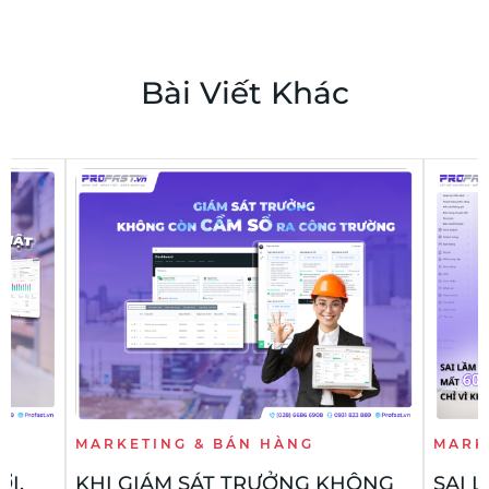
Bài Viết Khác
MARKETING & BÁN HÀNG
MARK
I,
KHI GIÁM SÁT TRƯỞNG KHÔNG
SAI 