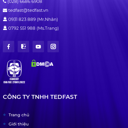
(028) 6686 6908
tedfast@tedfast.vn
0931 823 889 (Mr.Nhân)
0792 551 988 (Ms.Trang)
CÔNG TY TNHH TEDFAST
Trang chủ
Giới thiệu