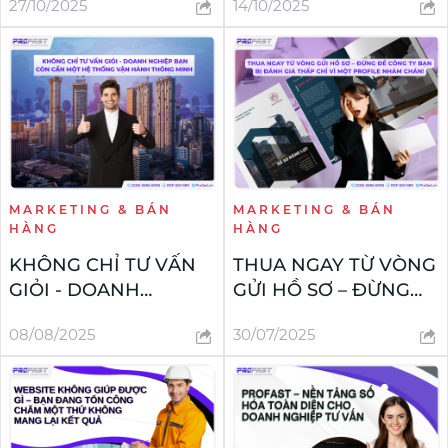
27/10/2025
14/10/2025
TIỀM NĂNG – CHỈ VÌ
HẸN
KHÔNG CÓ CÁI NHÌN
TỔNG THỂ
MARKETING & BÁN
MARKETING & BÁN
HÀNG
HÀNG
KHÔNG CHỈ TƯ VẤN
THUA NGAY TỪ VÒNG
GIỎI - DOANH
GỬI HỒ SƠ – ĐỪNG
NGHIỆP BẠN CÒN
ĐỂ CÔNG TY BẠN BỊ
08/08/2025
30/07/2025
CẦN MỘT HỆ THỐNG
ĐÁNH GIÁ THẤP CHỈ
VẬN HÀNH THÔNG
VÌ MỘT PROFILE
MINH
NHÀM CHÁN!