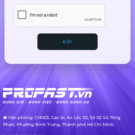
GỬI
Văn phòng: CH003, Cao ốc An Lộc 02, Số 02 Vũ Tông
Phan, Phường Bình Trưng, Thành phố Hồ Chí Minh.