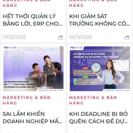
HÀNG
HÀNG
HẾT THỜI QUẢN LÝ
KHI GIÁM SÁT
BẰNG LỜI, ERP CHO
TRƯỞNG KHÔNG CÒN
THẤY NGƯỜI THẬT
CẦM SỔ RA CÔNG
05/12/2025
06/11/2025
VIỆC THẬT
TRƯỜNG
MARKETING & BÁN
MARKETING & BÁN
HÀNG
HÀNG
SAI LẦM KHIẾN
KHI DEADLINE BỊ BỎ
DOANH NGHIỆP MẤT
QUÊN: CÁCH ĐỂ DỰ
60% KHÁCH HÀNG
ÁN KHÔNG CÒN TRỄ