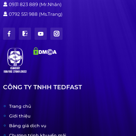
0931 823 889 (Mr.Nhân)
0792 551 988 (Ms.Trang)
CÔNG TY TNHH TEDFAST
Trang chủ
Giới thiệu
Bảng giá dịch vụ
Chương trình khuyến mãi