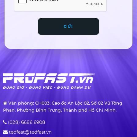
GỬI
Văn phòng: CH003, Cao ốc An Lộc 02, Số 02 Vũ Tông
Phan, Phường Bình Trưng, Thành phố Hồ Chí Minh.
(028) 6686 6908
tedfast@tedfast.vn