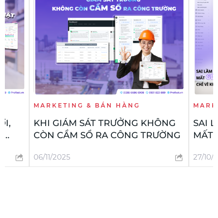
MARKETING & BÁN HÀNG
MARK
I,
KHI GIÁM SÁT TRƯỞNG KHÔNG
SAI 
T
CÒN CẦM SỔ RA CÔNG TRƯỜNG
MẤT 
NĂNG
06/11/2025
27/10/
NHÌN