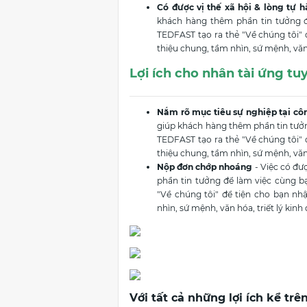
Có được vị thế xã hội & lòng tự h
khách hàng thêm phần tin tưởng đ
TEDFAST tạo ra thẻ "Về chúng tôi" đ
thiệu chung, tầm nhìn, sứ mệnh, văn 
Lợi ích cho nhân tài ứng tu
Nắm rõ mục tiêu sự nghiệp tại cô
giúp khách hàng thêm phần tin tưởn
TEDFAST tạo ra thẻ "Về chúng tôi" đ
thiệu chung, tầm nhìn, sứ mệnh, văn 
Nộp đơn chớp nhoáng
- Việc có đư
phần tin tưởng để làm việc cùng b
"Về chúng tôi" để tiện cho bạn nhậ
nhìn, sứ mệnh, văn hóa, triết lý kinh
Với tất cả những lợi ích kể tr