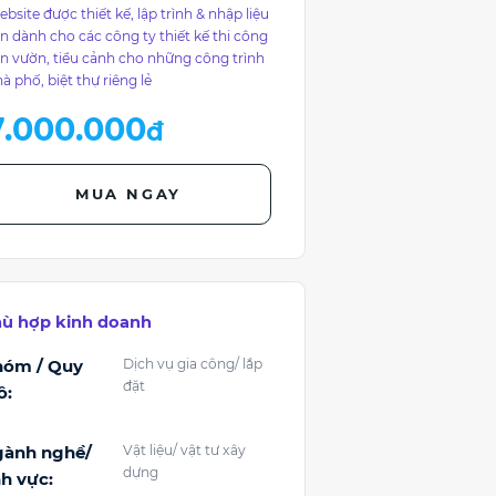
bsite được thiết kế, lập trình & nhập liệu
n dành cho các công ty thiết kế thi công
n vườn, tiểu cảnh cho những công trình
à phố, biệt thự riêng lẻ
7.000.000
đ
MUA NGAY
ù hợp kinh doanh
hóm / Quy
Dịch vụ gia công/ lắp
đặt
ô:
ành nghề/
Vật liệu/ vật tư xây
dựng
nh vực: