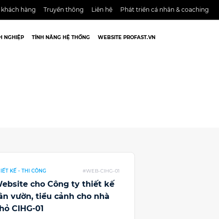
 khách hàng
Truyền thông
Liên hệ
Phát triển cá nhân & coaching
H NGHIỆP
TÍNH NĂNG HỆ THỐNG
WEBSITE PROFAST.VN
IẾT KẾ - THI CÔNG
#WEB-CIHG-01
ebsite cho Công ty thiết kế
ân vườn, tiểu cảnh cho nhà
hỏ CIHG-01