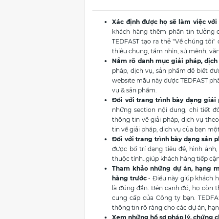
Xác định được họ sẽ làm việc với 
khách hàng thêm phần tin tưởng đ
TEDFAST tạo ra thẻ "Về chúng tôi" đ
thiệu chung, tầm nhìn, sứ mệnh, văn 
Nắm rõ danh mục giải pháp, dịch
pháp, dịch vụ, sản phẩm để biết đư
website mẫu này được TEDFAST phân r
vụ & sản phẩm.
Đối với trang trình bày dạng giải 
những section nội dung, chi tiết 
thông tin về giải pháp, dịch vụ the
tin về giải pháp, dịch vụ của bạn mộ
Đối với trang trình bày dạng sản 
được bố trí dạng tiêu đề, hình ảnh
thuộc tính..giúp khách hàng tiếp cận
Tham khảo những dự án, hạng m
hàng trước
- Điều này giúp khách h
là đúng đắn. Bên cạnh đó, họ còn 
cung cấp của Công ty bạn. TEDFAS
thông tin rõ ràng cho các dự án, hạ
Xem những hồ sơ pháp lý, chứng c