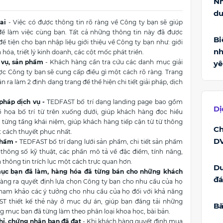
Nh
du
ai
- Việc có được thông tin rõ ràng về Công ty bạn sẽ giúp
ể làm việc cùng bạn. Tất cả những thông tin này đã được
Bi
ể tiện cho bạn nhập liệu giới thiệu về Công ty bạn như: giới
nh
hóa, triết lý kinh doanh, các cột mốc phát triển.
 vụ, sản phẩm
- Khách hàng cần tra cứu các danh mục giải
yê
ợc Công ty bạn sẽ cung cấp điều gì một cách rõ ràng. Trang
a làm 2 định dạng trang để thể hiện chi tiết giải pháp, dịch
pháp dịch vụ -
TEDFAST bố trí dạng landing page bao gồm
Dị
đồ họa bố trí từ trên xuống dưới, giúp khách hàng đọc hiểu
o từng tầng khái niệm, giúp khách hàng tiếp cận từ từ thông
Ch
t cách thuyết phục nhất.
DV
phẩm -
TEDFAST bố trí dạng lưới sản phẩm, chi tiết sản phẩm
, thông số kỹ thuật, các phần mô tả về đặc điểm, tính năng,
 thông tin trích lục một cách trực quan hơn.
D
ục bạn đã làm, hàng hóa đã từng bán cho những khách
đ
àng ra quyết định lựa chọn Công ty bạn cho nhu cầu của họ
tham khảo các ý tưởng cho nhu cầu của họ đối với khả năng
T thiết kế thẻ này ở mục dự án, giúp bạn đăng tải những
Bă
ng mục bạn đã từng làm theo phân loại khoa học, bài bản.
hỉ, chứng nhận bạn đã đạt
- Khi khách hàng quyết định mua