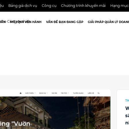
iệu
Bảng giá dịch vụ
Công cụ
Chương trình khuyến mãi
Hạng mục
iết kế sân vườn, tiểu cảnh cho nhà nhỏ CIHG-01
VẤN
MÔ HÌNH VẬN HÀNH
VẤN ĐỀ BẠN ĐANG GẶP
GIẢI PHÁP QUẢN LÝ DOAN
TH
W
s
n