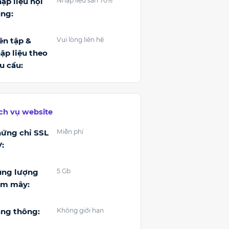
ập liệu nội
Nhập liệu sẵn 70%
ng:
ên tập &
Vui lòng liên hệ
ập liệu theo
u cầu:
ch vụ website
ứng chỉ SSL
Miễn phí
:
ung lượng
5 Gb
ám mây:
ng thông:
Không giới hạn