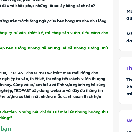
 ở đâu và khắc phục những lỗi sai ấy bằng cách nào?
Mụ
dụ
ững trăn trở thường ngày của bạn bỗng trở nhẹ như lông
ng ty tư vấn, thiết kế, thi công sân vườn, tiểu cảnh cho
Mô
do
iệp bạn tưởng không dễ nhưng lại dễ không tưởng, thử
Th
 qua, TEDFAST cho ra mắt website mẫu mới riêng cho
nghiệp tư vấn, thiết kế, thi công tiểu cảnh, vườn thượng
Th
ện nay. Cùng với sự am hiểu về lĩnh vực ngành nghề cũng
kh
nghiệp, TEDFAST xây dựng website với đầy đủ thông tin
mi
ờng tượng cụ thể nhất những mẫu cảnh quan thích hợp
ất đắt tiền. Nhưng nếu chỉ đầu tư một lần nhưng hưởng thụ
 đáng!”
Nộ
 bạn