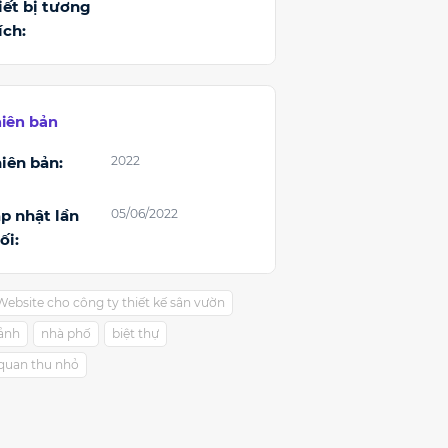
iết bị tương
ích:
iên bản
iên bản:
2022
p nhật lần
05/06/2022
ối:
Website cho công ty thiết kế sân vườn
cảnh
nhà phố
biệt thự
quan thu nhỏ