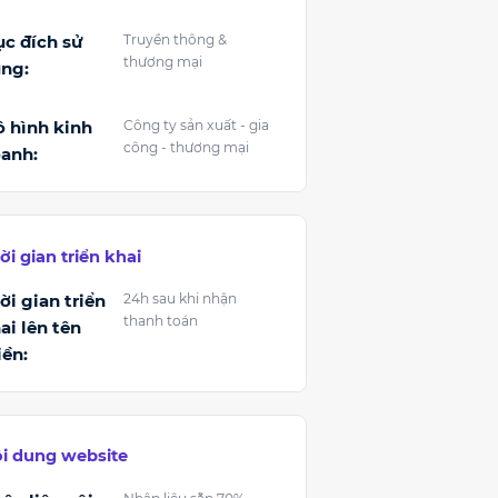
c đích sử
Truyền thông &
thương mại
ng:
 hình kinh
Công ty sản xuất - gia
công - thương mại
anh:
ời gian triển khai
ời gian triển
24h sau khi nhận
thanh toán
ai lên tên
ền:
i dung website