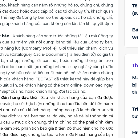
ế cao, khách hàng cần nắm rõ những hồ sơ, chứng chỉ, chứng
Tê
 đạt được hoặc được cấp bởi các tổ chức uy tín, khách quan
(s
 thẻ này để Công ty bạn có thể upload các hồ sơ, chứng chỉ,
giúp khách hàng của bạn không còn lăn tăn khi quyết định
Bả
t bản
- Khách hàng cần xem trước những tài liệu mà Công ty
we
 qua sự "niêm yết nội dung" bằng tài liệu của Công ty bạn.
sơ năng lực (Company Profile), Giới thiệu sản phẩm, dịch vụ
 vụ (Catalogue). Các E-Document (Tài liệu điện tử) có giá trị
bạn chụp, những lời bạn nói, hoặc những thông tin trên
Th
 đã được bạn chắt lọc những tinh hoa, suy nghĩ kỹ càng trước
công ty sở hữu các tài liệu xuất bản nội bộ sẽ làm minh chứng
Mà
nh của khách hàng. TEDFAST đã thiết kế thẻ này để giúp bạn
bị
n xuất bản, để khách hàng có thể xem online, download ngay
c "Sếp" của họ, hoặc khách hàng, đối tác của họ.
th
i đơn hàng đặc thù
- Sau khi khách hàng của bạn đã được
ebsite, họ sẽ thực hiện những thao tác đầu tiên để tiến hành
Tr
 vì nhu cầu của khách hàng không bao giờ là chuẩn mực với
tư
ay dịch vụ mà bạn tạo ra, do vậy, họ sẽ để lại thông tin cá
u cầu & mục đích chung, thậm chí họ có thể phải đính kèm
thể xem xét, phân tích báo giá & tiến độ thực hiện cho họ ước
Hệ
 đến điều này, chúng tôi tạo ra form để khách hàng của bạn