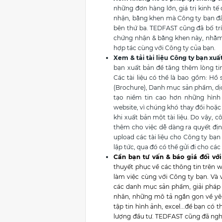
những đơn hàng lớn, giá trị kinh t
nhận, bằng khen mà Công ty bạn đã
bên thứ ba. TEDFAST cũng đã bố trí
chứng nhận & bằng khen này, nhằm 
hợp tác cùng với Công ty của bạn.
Xem & tải tài liệu Công ty bạn xuấ
bạn xuất bản để tăng thêm lòng tin
Các tài liệu có thể là bao gồm: Hồ 
(Brochure), Danh mục sản phẩm, dịch
tạo niềm tin cao hơn những hình 
website, vì chúng khó thay đổi hoặc
khi xuất bản một tài liệu. Do vậy, 
thêm cho việc dễ dàng ra quyết đị
upload các tài liệu cho Công ty bạ
lập tức, qua đó có thể gửi đi cho cá
Cần bạn tư vấn & báo giá đối vớ
thuyết phục về các thông tin trên w
làm việc cùng với Công ty bạn. Và
các danh mục sản phẩm, giải pháp h
nhân, những mô tả ngắn gọn về yê
tập tin hình ảnh, excel...để bạn có 
lượng đầu tư. TEDFAST cũng đã nghĩ