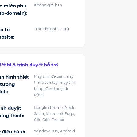
n miền phụ
Không giới hạn
ub-domain):
o trì
Trọn đời gói lưu trữ
bsite:
iết bị & trình duyệt hỗ trợ
n hình thiết
Máy tính để bàn, máy
tính xách tay, máy tính
 tương
bảng, điện thoại di
ích:
động
ình duyệt
Google chrome, Apple
Safari, Microsoft Edge,
ơng thích:
Cốc Cốc, Firefox
 điều hành
Window, IOS, Android