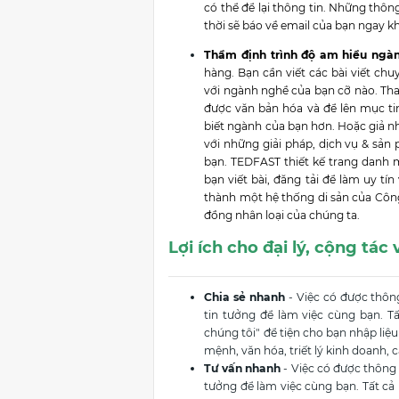
có thể để lại thông tin. Những thôn
thời sẽ báo về email của bạn ngay 
Thẩm định trình độ am hiểu ngà
hàng. Bạn cần viết các bài viết chu
với ngành nghề của bạn cỡ nào. Thay
được văn bản hóa và để lên mục tin
biết ngành của bạn hơn. Hoặc giả n
với những giải pháp, dịch vụ & sản
bạn. TEDFAST thiết kế trang danh mụ
bạn viết bài, đăng tải để làm uy tín
thành một hệ thống di sản của Công 
đồng nhân loại của chúng ta.
Lợi ích cho đại lý, cộng tác
Chia sẻ nhanh
- Việc có được thôn
tin tưởng để làm việc cùng bạn. T
chúng tôi" để tiện cho bạn nhập liệu
mệnh, văn hóa, triết lý kinh doanh, 
Tư vấn nhanh
- Việc có được thông 
tưởng để làm việc cùng bạn. Tất c