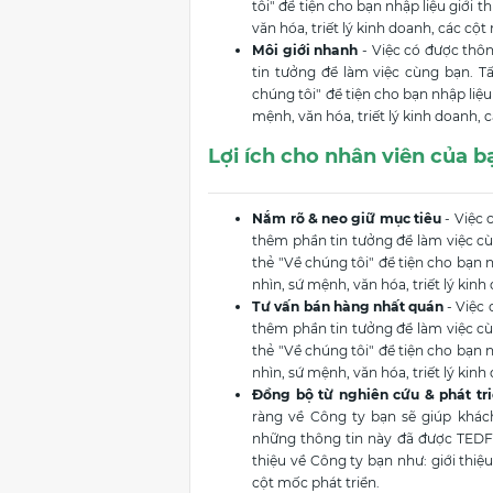
tôi" để tiện cho bạn nhập liệu giới 
văn hóa, triết lý kinh doanh, các cột
Môi giới nhanh
- Việc có được thôn
tin tưởng để làm việc cùng bạn. T
chúng tôi" để tiện cho bạn nhập liệu
mệnh, văn hóa, triết lý kinh doanh, 
Lợi ích cho nhân viên của b
Nắm rõ & neo giữ mục tiêu
- Việc 
thêm phần tin tưởng để làm việc c
thẻ "Về chúng tôi" để tiện cho bạn n
nhìn, sứ mệnh, văn hóa, triết lý kinh
Tư vấn bán hàng nhất quán
- Việc 
thêm phần tin tưởng để làm việc c
thẻ "Về chúng tôi" để tiện cho bạn n
nhìn, sứ mệnh, văn hóa, triết lý kinh
Đồng bộ từ nghiên cứu & phát tr
ràng về Công ty bạn sẽ giúp khác
những thông tin này đã được TEDFAS
thiệu về Công ty bạn như: giới thiệ
cột mốc phát triển.