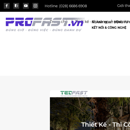
Giới th
Hotline:
(028) 6686 6908
Trang chủ
Thiết kế - Thi công
Website cho Công ty th
NGÀNH HOẠT ĐỘNG TƯ 
KẾT NỐI & CÔNG NGHỆ