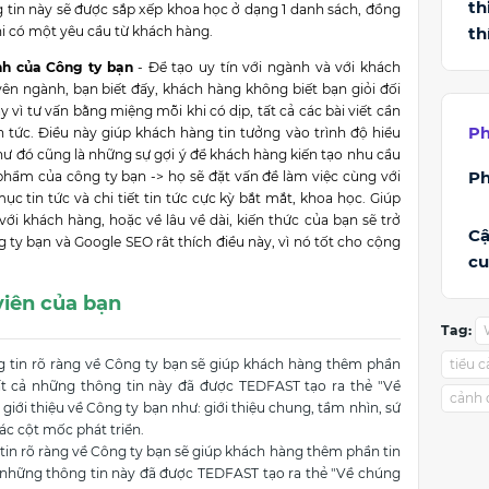
th
g tin này sẽ được sắp xếp khoa học ở dạng 1 danh sách, đồng
th
khi có một yêu cầu từ khách hàng.
nh của Công ty bạn
- Để tạo uy tín với ngành và với khách
yên ngành, bạn biết đấy, khách hàng không biết bạn giỏi đối
 vì tư vấn bằng miệng mỗi khi có dịp, tất cả các bài viết cần
Ph
 tức. Điều này giúp khách hàng tin tưởng vào trình độ hiểu
hư đó cũng là những sự gợi ý để khách hàng kiến tạo nhu cầu
Ph
 phẩm của công ty bạn -> họ sẽ đặt vấn đề làm việc cùng với
c tin tức và chi tiết tin tức cực kỳ bắt mắt, khoa học. Giúp
 với khách hàng, hoặc về lâu về dài, kiến thức của bạn sẽ trở
Cậ
ty bạn và Google SEO rât thích điều này, vì nó tốt cho cộng
cu
 viên của bạn
Tag:
g tin rõ ràng về Công ty bạn sẽ giúp khách hàng thêm phần
tiểu 
ất cả những thông tin này đã được TEDFAST tạo ra thẻ "Về
cảnh 
 giới thiệu về Công ty bạn như: giới thiệu chung, tầm nhìn, sứ
các cột mốc phát triển.
tin rõ ràng về Công ty bạn sẽ giúp khách hàng thêm phần tin
ả những thông tin này đã được TEDFAST tạo ra thẻ "Về chúng