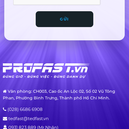
GỬI
Văn phòng: CH003, Cao ốc An Lộc 02, Số 02 Vũ Tông
Phan, Phường Bình Trưng, Thành phố Hồ Chí Minh.
(028) 6686 6908
tedfast@tedfast.vn
0931 823 889 (Mr.Nhân)