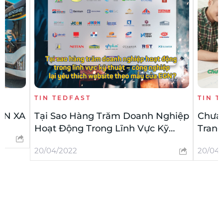
TIN TEDFAST
TIN 
ƠN XA
Tại Sao Hàng Trăm Doanh Nghiệp
Chưa
Hoạt Động Trong Lĩnh Vực Kỹ
Trang
Thuật – Công Nghệ Lại Yêu Thích
Dàng 
20/04/2022
20/04
Website Theo Mẫu Của TEDFAST?